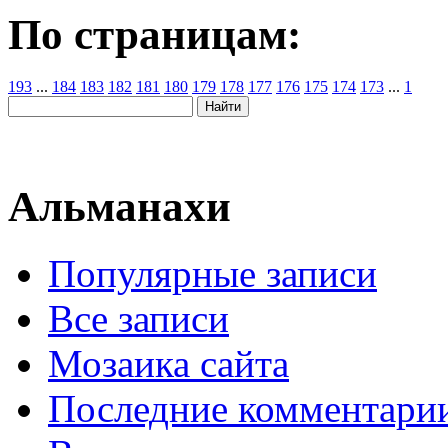
По страницам:
193
...
184
183
182
181
180
179
178
177
176
175
174
173
...
1
Альманахи
Популярные записи
Все записи
Мозаика сайта
Последние комментари