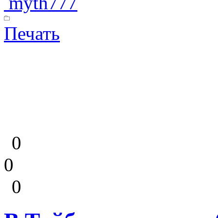
myth777
Печать
0
0
0