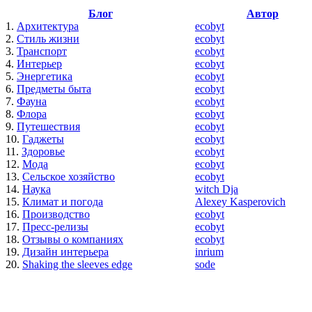
Блог
Автор
1.
Архитектура
ecobyt
2.
Стиль жизни
ecobyt
3.
Транспорт
ecobyt
4.
Интерьер
ecobyt
5.
Энергетика
ecobyt
6.
Предметы быта
ecobyt
7.
Фауна
ecobyt
8.
Флора
ecobyt
9.
Путешествия
ecobyt
10.
Гаджеты
ecobyt
11.
Здоровье
ecobyt
12.
Мода
ecobyt
13.
Сельское хозяйство
ecobyt
14.
Наука
witch Dja
15.
Климат и погода
Alexey Kasperovich
16.
Производство
ecobyt
17.
Пресс-релизы
ecobyt
18.
Отзывы о компаниях
ecobyt
19.
Дизайн интерьера
inrium
20.
Shaking the sleeves edge
sode