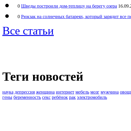
0
Шведы построили дом-теплицу на берегу озера
16.09.
0
Рюкзак на солнечных батареях, который зарядит все 
Все статьи
Теги новостей
наука
депрессия
женщина
интернет
мебель
мозг
мужчина
овощ
гены
беременность
секс
ребёнок
рак
электромобиль