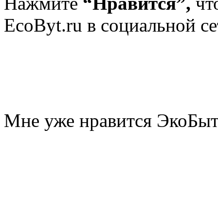
Нажмите
“Нравится”,
чт
EcoByt.ru в социальной се
Мне уже нравится ЭкоБы