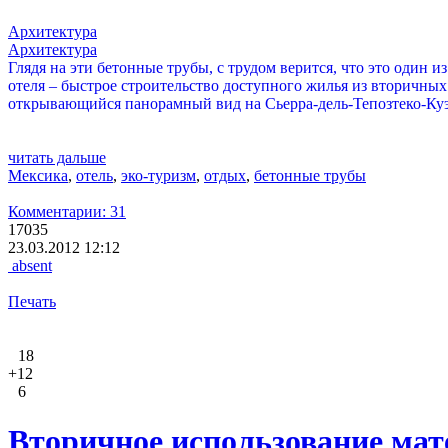
Архитектура
Архитектура
Глядя на эти бетонные трубы, с трудом верится, что это один 
отеля – быстрое строительство доступного жилья из вторичных 
открывающийся панорамный вид на Сьерра-дель-Тепозтеко-Куэрн
читать дальше
Мексика
,
отель
,
эко-туризм
,
отдых
,
бетонные трубы
Комментарии: 31
17035
23.03.2012 12:12
absent
Печать
18
+12
6
Вторичное использование мат