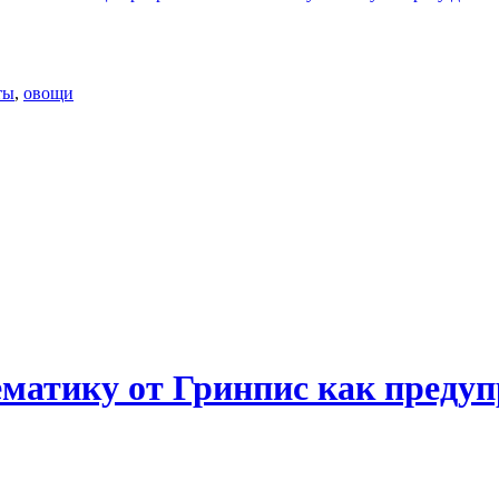
ты
,
овощи
тематику от Гринпис как преду