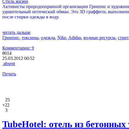
Стиль жизни
Активисты природоохранной организации Гринпис и художники 
удивительный оптический обман. Это 3D граффити, выполнен
после стирки одежды в воду.
читать дальше
Гринпис
,
токсины
,
одежда
,
Nike
,
Adidas
,
водные ресурсы
,
стрит
Комментарии: 9
8014
25.03.2012 00:52
absent
Печать
25
+22
3
TubeHotel: отель из бетонных