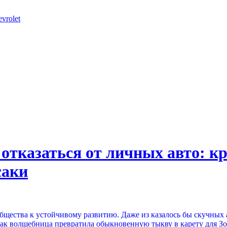
vrolet
отказаться от личных авто: к
саки
щества к устойчивому развитию. Даже из казалось бы скучных 
 как волшебница превратила обыкновенную тыкву в карету для З