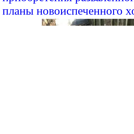
планы новоиспеченного х