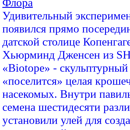
Флора
Удивительный экспериме
появился прямо посередин
датской столице Копенгаг
Хьюрминд Дженсен из SHJ
«Biotope» - скульптурный
«поселится» целая крошеч
насекомых. Внутри павиль
семена шестидесяти разли
установили улей для соз