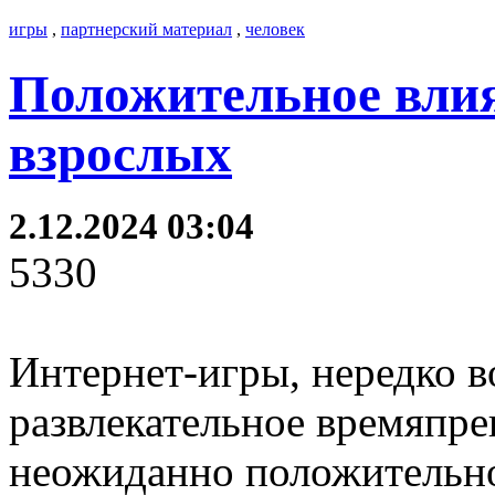
игры
,
партнерский материал
,
человек
Положительное влия
взрослых
2.12.2024 03:04
5330
Интернет-игры, нередко 
развлекательное времяпре
неожиданно положительно