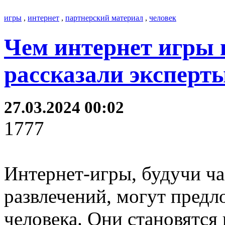
игры
,
интернет
,
партнерский материал
,
человек
Чем интернет игры 
рассказали эксперт
27.03.2024 00:02
1777
Интернет-игры, будучи ч
развлечений, могут предл
человека. Они становятс