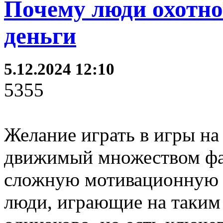
Почему люди охотно
деньги
5.12.2024 12:10
5355
Желание играть в игры н
движимый множеством фа
сложную мотивационную се
люди, играющие на таким