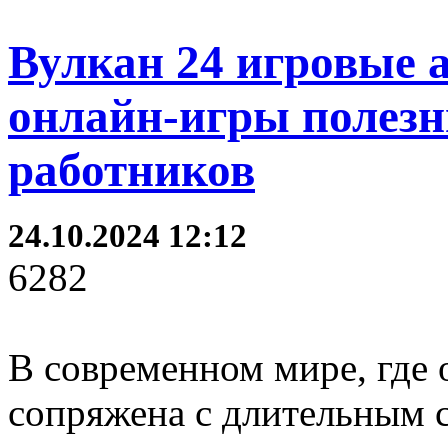
Вулкан 24 игровые 
онлайн-игры полез
работников
24.10.2024 12:12
6282
В современном мире, где 
сопряжена с длительным 