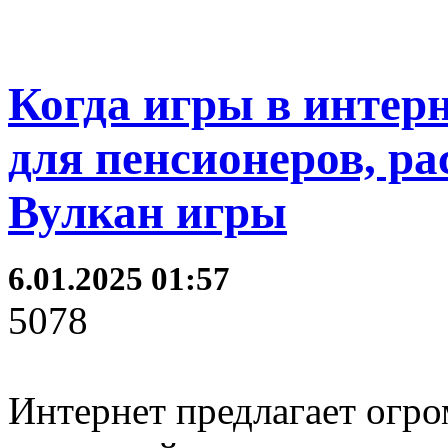
Когда игры в интер
для пенсионеров, ра
Вулкан игры
6.01.2025 01:57
5078
Интернет предлагает огр