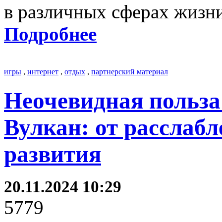
в различных сферах жизни
Подробнее
игры
,
интернет
,
отдых
,
партнерский материал
Неочевидная польза
Вулкан: от расслабл
развития
20.11.2024 10:29
5779