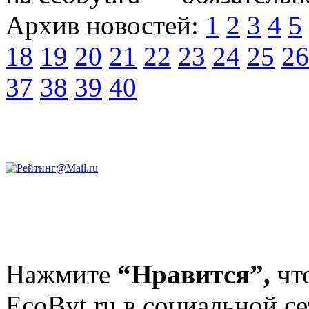
Архив новостей:
1
2
3
4
5
18
19
20
21
22
23
24
25
26
37
38
39
40
Нажмите
“Нравится”,
чт
EcoByt.ru в социальной се