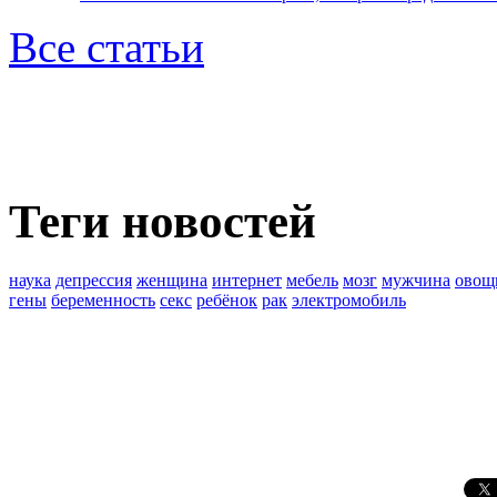
Все статьи
Теги новостей
наука
депрессия
женщина
интернет
мебель
мозг
мужчина
овощ
гены
беременность
секс
ребёнок
рак
электромобиль