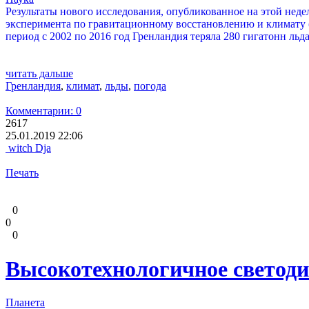
Результаты нового исследования, опубликованное на этой недел
эксперимента по гравитационному восстановлению и климату 
период с 2002 по 2016 год Гренландия теряла 280 гигатонн ль
читать дальше
Гренландия
,
климат
,
льды
,
погода
Комментарии: 0
2617
25.01.2019 22:06
witch Dja
Печать
0
0
0
Высокотехнологичное светоди
Планета