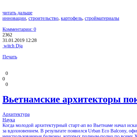
читать дальше
инновации
,
строительство
,
картофель
,
стройматериалы
Комментарии: 0
2362
31.01.2019 12:28
witch Dja
Печать
0
0
0
Вьетнамские архитекторы пок
Архитектура
Наука
Когда молодой архитектурный старт-ап во Вьетнаме начал иска
за вдохновением. В результате появился Urban Eco Balcony, 
неиспользованные балконы, которых полным-полно по всему 