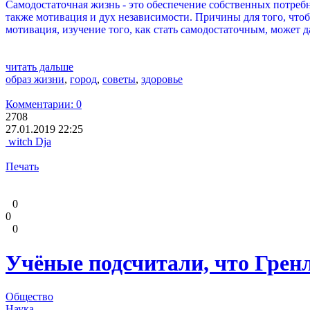
Самодостаточная жизнь - это обеспечение собственных потребн
также мотивация и дух независимости. Причины для того, что
мотивация, изучение того, как стать самодостаточным, может д
читать дальше
образ жизни
,
город
,
советы
,
здоровье
Комментарии: 0
2708
27.01.2019 22:25
witch Dja
Печать
0
0
0
Учёные подсчитали, что Гренл
Общество
Наука