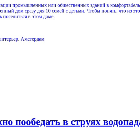
мации промышленных или общественных зданий в комфортабельно
ный дом сразу для 10 семей с детьми. Чтобы понять, что из это
 поселиться в этом доме.
интерьер
,
Амстердам
но пообедать в струях водопад