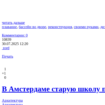
читать дальше
плавание
,
бассейн во дворе
,
реконструкция
,
своими руками
,
ди
Комментарии: 0
10839
30.07.2025 12:20
zord
Печать
1
+1
0
В Амстердаме старую школу п
Архитектура
Архитектура