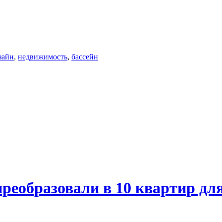
зайн
,
недвижимость
,
бассейн
реобразовали в 10 квартир для