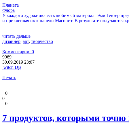
Планета
Флора
У каждого художника есть любимый материал. Эми Гензер пред
и приклеивая их к панели Масонит. В результате получаются 
читать дальше
дизайнер
,
арт
,
творчество
Комментарии: 0
9969
30.09.2019 23:07
witch Dja
Печать
0
0
0
7 продуктов, которыми точно