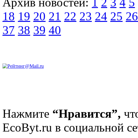
Архив новостей:
1
2
3
4
5
18
19
20
21
22
23
24
25
26
37
38
39
40
Нажмите
“Нравится”,
чт
EcoByt.ru в социальной се