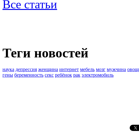
Все статьи
Теги новостей
наука
депрессия
женщина
интернет
мебель
мозг
мужчина
овощ
гены
беременность
секс
ребёнок
рак
электромобиль