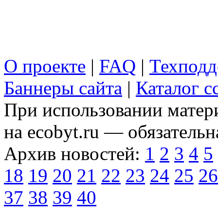
О проекте
|
FAQ
|
Техподд
Баннеры сайта
|
Каталог с
При использовании матери
на ecobyt.ru — обязательн
Архив новостей:
1
2
3
4
5
18
19
20
21
22
23
24
25
26
37
38
39
40