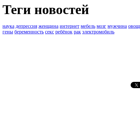
Теги новостей
наука
депрессия
женщина
интернет
мебель
мозг
мужчина
овощ
гены
беременность
секс
ребёнок
рак
электромобиль