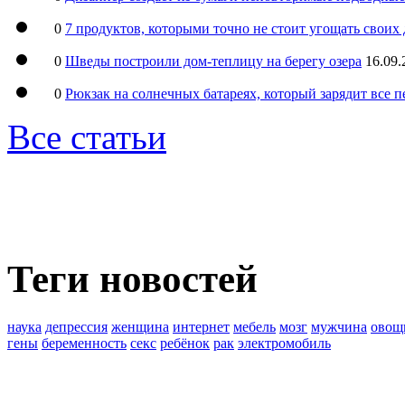
0
7 продуктов, которыми точно не стоит угощать свои
0
Шведы построили дом-теплицу на берегу озера
16.09.
0
Рюкзак на солнечных батареях, который зарядит все 
Все статьи
Теги новостей
наука
депрессия
женщина
интернет
мебель
мозг
мужчина
овощ
гены
беременность
секс
ребёнок
рак
электромобиль