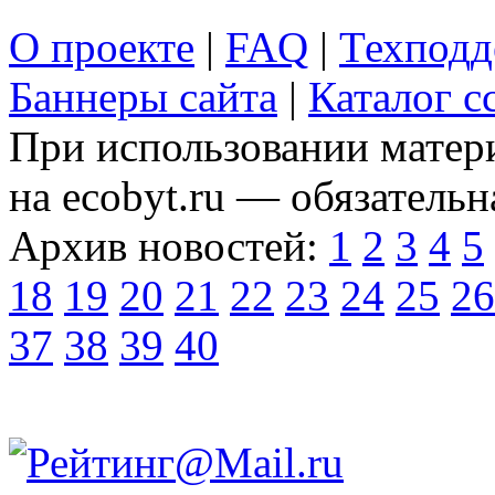
О проекте
|
FAQ
|
Техподд
Баннеры сайта
|
Каталог с
При использовании матери
на ecobyt.ru — обязательн
Архив новостей:
1
2
3
4
5
18
19
20
21
22
23
24
25
26
37
38
39
40