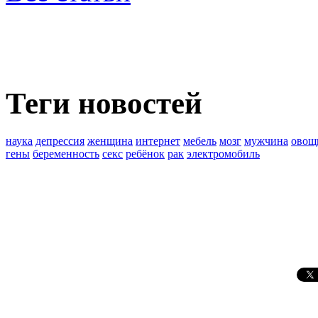
Теги новостей
наука
депрессия
женщина
интернет
мебель
мозг
мужчина
овощ
гены
беременность
секс
ребёнок
рак
электромобиль