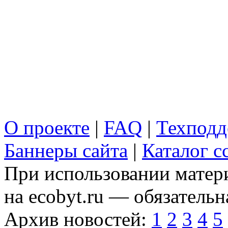
О проекте
|
FAQ
|
Техподд
Баннеры сайта
|
Каталог с
При использовании матери
на ecobyt.ru — обязательн
Архив новостей:
1
2
3
4
5