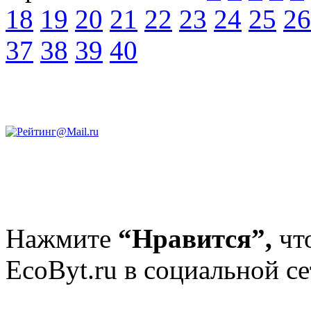
18
19
20
21
22
23
24
25
26
37
38
39
40
Нажмите
“Нравится”,
чт
EcoByt.ru в социальной се