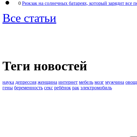
0
Рюкзак на солнечных батареях, который зарядит все 
Все статьи
Теги новостей
наука
депрессия
женщина
интернет
мебель
мозг
мужчина
овощ
гены
беременность
секс
ребёнок
рак
электромобиль