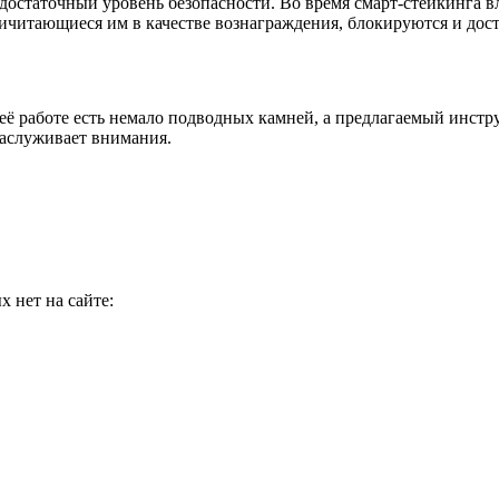
достаточный уровень безопасности. Во время смарт-стейкинга в
причитающиеся им в качестве вознаграждения, блокируются и дос
ё работе есть немало подводных камней, а предлагаемый инстру
заслуживает внимания.
 нет на сайте: