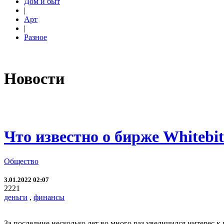
Дом и быт
|
Арт
|
Разное
Новости
Что известно о бирже Whitebi
Общество
3.01.2022 02:07
2221
деньги
,
финансы
За последние несколько лет во много раз увеличился интерес 