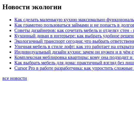
Новости экологии
Как сделать маленькую кухню максимально функциональ
Как грамотно пользоваться займами и не попасть в долг
Советы дизайнеров: как сочетать мебель и отделку стен -
Кухонный диван в интерьере: как выбрать удобное решен
Экологичный транспорт сегодня: что выбрать ответствен
Уличная мебель в стиле лофт: как это работает на открыт
Индивидуальный дизайн кухни: зачем он нужен и в чём 
Комплексная меблировка квартиры: кому она подходит и 
Как выбрать мебель для дома: практичный взгляд без ли
Cursor Pro в работе разработчика: как упростить сложные
все новости