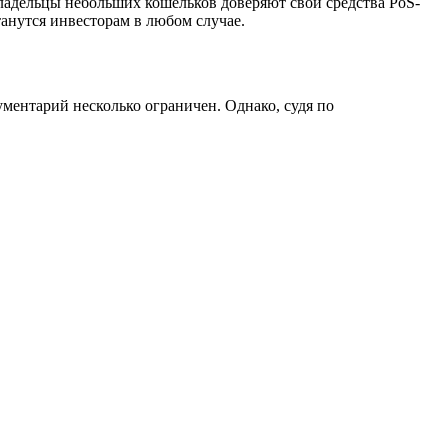
ладельцы небольших кошельков доверяют свои средства PoS-
танутся инвесторам в любом случае.
ментарий несколько ограничен. Однако, судя по