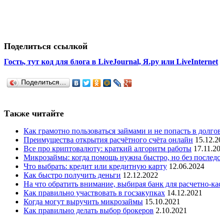
Поделиться ссылкой
Гость, тут код для блога в LiveJournal, Я.ру или LiveInternet
Поделиться…
Также читайте
Как грамотно пользоваться займами и не попасть в долг
Преимущества открытия расчётного счёта онлайн
15.12.2
Все про криптовалюту: краткий алгоритм работы
17.11.2
Микрозаймы: когда помощь нужна быстро, но без послед
Что выбрать: кредит или кредитную карту
12.06.2024
Как быстро получить деньги
12.12.2022
На что обратить внимание, выбирая банк для расчетно-к
Как правильно участвовать в госзакупках
14.12.2021
Когда могут выручить микрозаймы
15.10.2021
Как правильно делать выбор брокеров
2.10.2021