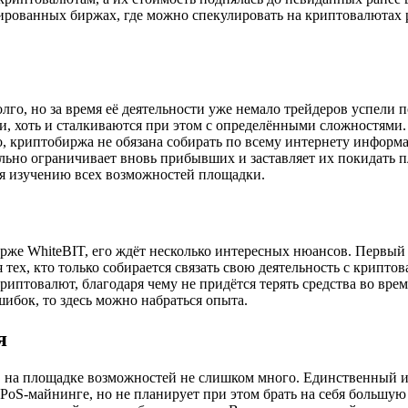
ированных биржах, где можно спекулировать на криптовалютах 
лго, но за время её деятельности уже немало трейдеров успели 
ки, хоть и сталкиваются при этом с определёнными сложностями
чно, криптобиржа не обязана собирать по всему интернету инфор
льно ограничивает вновь прибывших и заставляет их покидать пл
емя изучению всех возможностей площадки.
рже WhiteBIT, его ждёт несколько интересных нюансов. Первый 
я тех, кто только собирается связать свою деятельность с крипт
иптовалют, благодаря чему не придётся терять средства во вре
шибок, то здесь можно набраться опыта.
я
тв, на площадке возможностей не слишком много. Единственный 
а PoS-майнинге, но не планирует при этом брать на себя большу