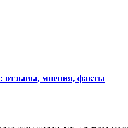
t: отзывы, мнения, факты
к криптовалютам, а их стоимость поднялась до невиданных ранее