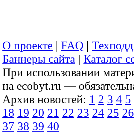
О проекте
|
FAQ
|
Техподд
Баннеры сайта
|
Каталог с
При использовании матери
на ecobyt.ru — обязательн
Архив новостей:
1
2
3
4
5
18
19
20
21
22
23
24
25
26
37
38
39
40