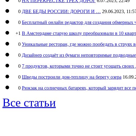
0
НА ПЕРЕКРЕСТКЕ ТРЕХ ДОРОГ
6.07.2023, 22:49
0
ДВЕ БЕДЫ РОССИИ: ДОРОГИ И …
29.06.2023, 11:5
0
Бесплатный онлайн редактор для создания обмерных 
+1
В Амстердаме старую школу преобразовали в 10 кварт
0
Уникальные ресторан, где можно пообедать в струях 
0
Дизайнер создаёт из бумаги неповторимые подводны
0
7 продуктов, которыми точно не стоит угощать свои
0
Шведы построили дом-теплицу на берегу озера
16.09.
0
Рюкзак на солнечных батареях, который зарядит все 
Все статьи