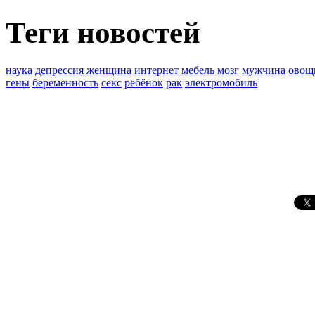
Теги новостей
наука
депрессия
женщина
интернет
мебель
мозг
мужчина
овощ
гены
беременность
секс
ребёнок
рак
электромобиль