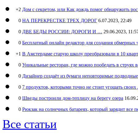
+2
Дом с секретом, или Как дождь помог обнаружить ро
0
НА ПЕРЕКРЕСТКЕ ТРЕХ ДОРОГ
6.07.2023, 22:49
0
ДВЕ БЕДЫ РОССИИ: ДОРОГИ И …
29.06.2023, 11:5
0
Бесплатный онлайн редактор для создания обмерных 
+1
В Амстердаме старую школу преобразовали в 10 кварт
0
Уникальные ресторан, где можно пообедать в струях 
0
Дизайнер создаёт из бумаги неповторимые подводны
0
7 продуктов, которыми точно не стоит угощать свои
0
Шведы построили дом-теплицу на берегу озера
16.09.
0
Рюкзак на солнечных батареях, который зарядит все 
Все статьи