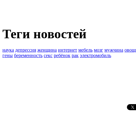
Теги новостей
наука
депрессия
женщина
интернет
мебель
мозг
мужчина
овощ
гены
беременность
секс
ребёнок
рак
электромобиль