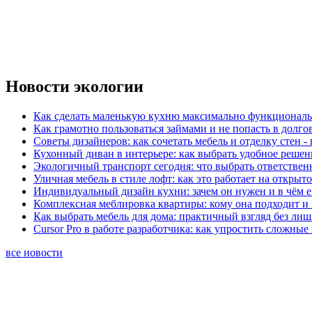
Новости экологии
Как сделать маленькую кухню максимально функциональ
Как грамотно пользоваться займами и не попасть в долг
Советы дизайнеров: как сочетать мебель и отделку стен -
Кухонный диван в интерьере: как выбрать удобное решен
Экологичный транспорт сегодня: что выбрать ответствен
Уличная мебель в стиле лофт: как это работает на открыт
Индивидуальный дизайн кухни: зачем он нужен и в чём 
Комплексная меблировка квартиры: кому она подходит и 
Как выбрать мебель для дома: практичный взгляд без ли
Cursor Pro в работе разработчика: как упростить сложные
все новости