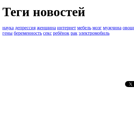
Теги новостей
наука
депрессия
женщина
интернет
мебель
мозг
мужчина
овощ
гены
беременность
секс
ребёнок
рак
электромобиль