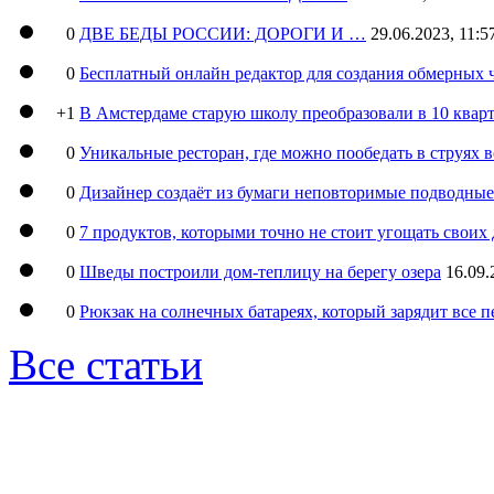
0
ДВЕ БЕДЫ РОССИИ: ДОРОГИ И …
29.06.2023, 11:5
0
Бесплатный онлайн редактор для создания обмерных 
+1
В Амстердаме старую школу преобразовали в 10 кварт
0
Уникальные ресторан, где можно пообедать в струях 
0
Дизайнер создаёт из бумаги неповторимые подводны
0
7 продуктов, которыми точно не стоит угощать свои
0
Шведы построили дом-теплицу на берегу озера
16.09.
0
Рюкзак на солнечных батареях, который зарядит все 
Все статьи