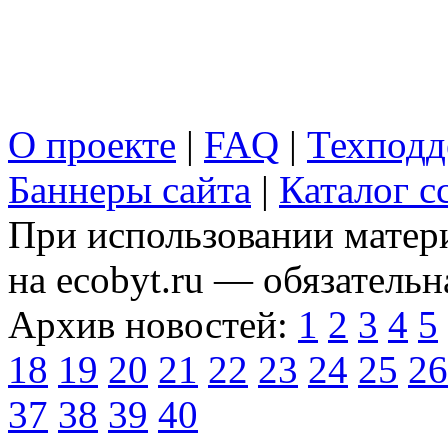
О проекте
|
FAQ
|
Техподд
Баннеры сайта
|
Каталог с
При использовании матери
на ecobyt.ru — обязательн
Архив новостей:
1
2
3
4
5
18
19
20
21
22
23
24
25
26
37
38
39
40