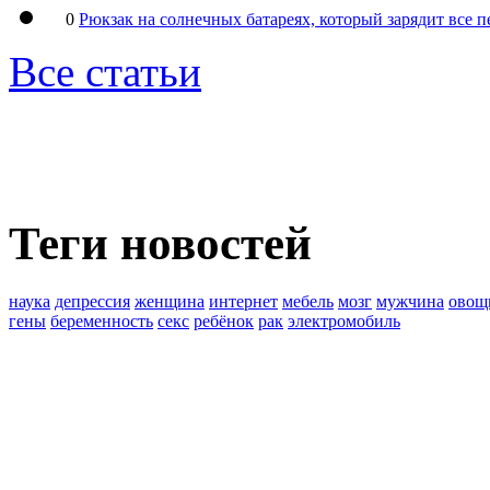
0
Рюкзак на солнечных батареях, который зарядит все 
Все статьи
Теги новостей
наука
депрессия
женщина
интернет
мебель
мозг
мужчина
овощ
гены
беременность
секс
ребёнок
рак
электромобиль