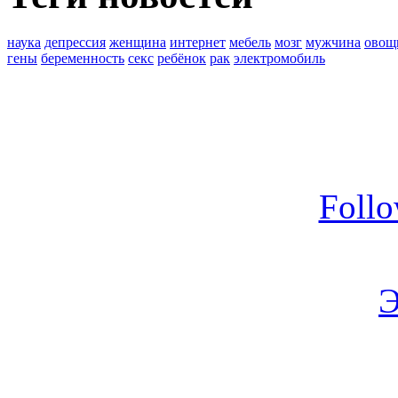
наука
депрессия
женщина
интернет
мебель
мозг
мужчина
овощ
гены
беременность
секс
ребёнок
рак
электромобиль
Foll
Э