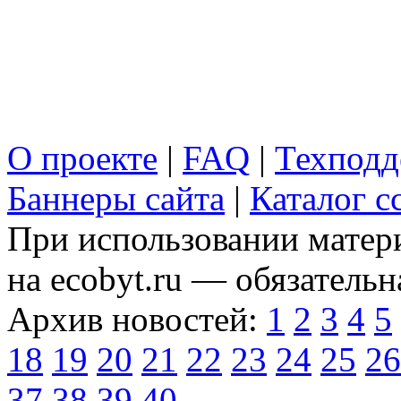
О проекте
|
FAQ
|
Техподд
Баннеры сайта
|
Каталог с
При использовании матери
на ecobyt.ru — обязательн
Архив новостей:
1
2
3
4
5
18
19
20
21
22
23
24
25
26
37
38
39
40