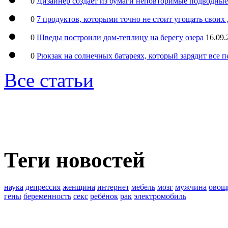
0
Дизайнер создаёт из бумаги неповторимые подводны
0
7 продуктов, которыми точно не стоит угощать свои
0
Шведы построили дом-теплицу на берегу озера
16.09.
0
Рюкзак на солнечных батареях, который зарядит все 
Все статьи
Теги новостей
наука
депрессия
женщина
интернет
мебель
мозг
мужчина
овощ
гены
беременность
секс
ребёнок
рак
электромобиль