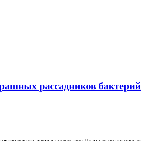
трашных рассадников бактерий
ая сегодня есть почти в каждом доме. По их словам это компью