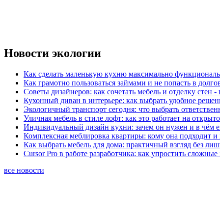
Новости экологии
Как сделать маленькую кухню максимально функциональ
Как грамотно пользоваться займами и не попасть в долг
Советы дизайнеров: как сочетать мебель и отделку стен -
Кухонный диван в интерьере: как выбрать удобное решен
Экологичный транспорт сегодня: что выбрать ответствен
Уличная мебель в стиле лофт: как это работает на открыт
Индивидуальный дизайн кухни: зачем он нужен и в чём 
Комплексная меблировка квартиры: кому она подходит и 
Как выбрать мебель для дома: практичный взгляд без ли
Cursor Pro в работе разработчика: как упростить сложные
все новости