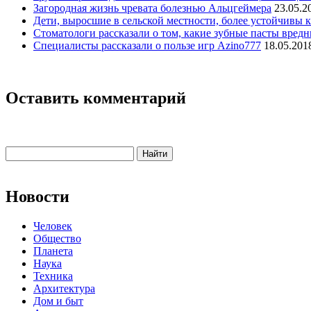
Загородная жизнь чревата болезнью Альцгеймера
23.05.2
Дети, выросшие в сельской местности, более устойчивы к
Стоматологи рассказали о том, какие зубные пасты вред
Специалисты рассказали о пользе игр Azino777
18.05.201
Оставить комментарий
Новости
Человек
Общество
Планета
Наука
Техника
Архитектура
Дом и быт