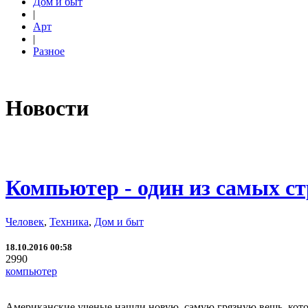
Дом и быт
|
Арт
|
Разное
Новости
Компьютер - один из самых с
Человек
,
Техника
,
Дом и быт
18.10.2016 00:58
2990
компьютер
Американские ученые нашли новую, самую грязную вещь, котор