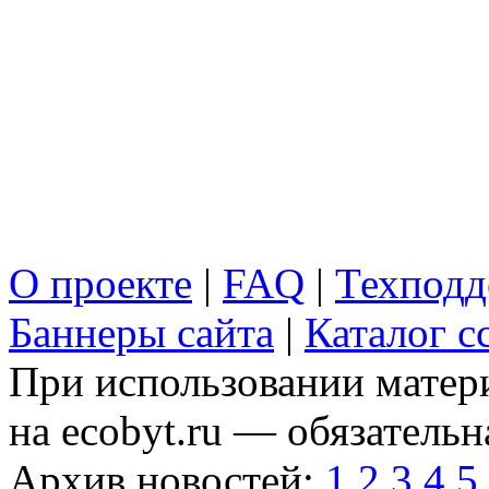
О проекте
|
FAQ
|
Техподд
Баннеры сайта
|
Каталог с
При использовании матери
на ecobyt.ru — обязательн
Архив новостей:
1
2
3
4
5