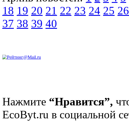
18
19
20
21
22
23
24
25
26
37
38
39
40
Нажмите
“Нравится”,
чт
EcoByt.ru в социальной се