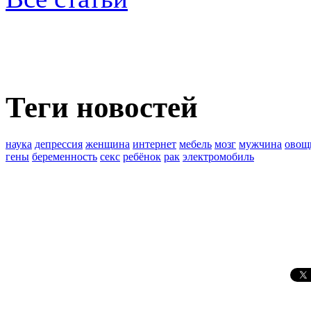
Теги новостей
наука
депрессия
женщина
интернет
мебель
мозг
мужчина
овощ
гены
беременность
секс
ребёнок
рак
электромобиль