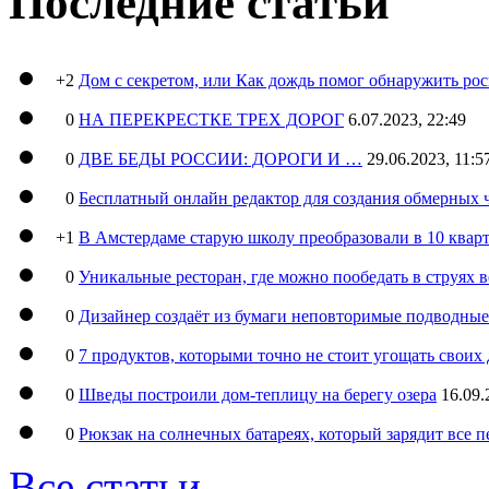
Последние статьи
+2
Дом с секретом, или Как дождь помог обнаружить ро
0
НА ПЕРЕКРЕСТКЕ ТРЕХ ДОРОГ
6.07.2023, 22:49
0
ДВЕ БЕДЫ РОССИИ: ДОРОГИ И …
29.06.2023, 11:5
0
Бесплатный онлайн редактор для создания обмерных 
+1
В Амстердаме старую школу преобразовали в 10 кварт
0
Уникальные ресторан, где можно пообедать в струях 
0
Дизайнер создаёт из бумаги неповторимые подводны
0
7 продуктов, которыми точно не стоит угощать свои
0
Шведы построили дом-теплицу на берегу озера
16.09.
0
Рюкзак на солнечных батареях, который зарядит все 
Все статьи