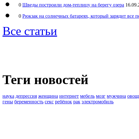
0
Шведы построили дом-теплицу на берегу озера
16.09.
0
Рюкзак на солнечных батареях, который зарядит все 
Все статьи
Теги новостей
наука
депрессия
женщина
интернет
мебель
мозг
мужчина
овощ
гены
беременность
секс
ребёнок
рак
электромобиль