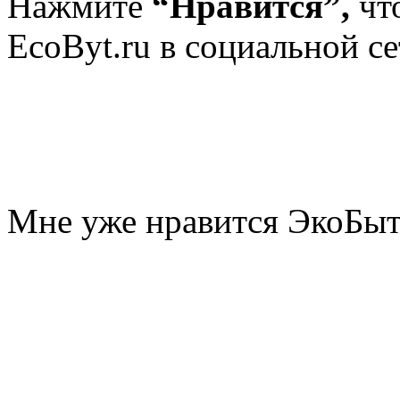
Нажмите
“Нравится”,
чт
EcoByt.ru в социальной се
Мне уже нравится ЭкоБы