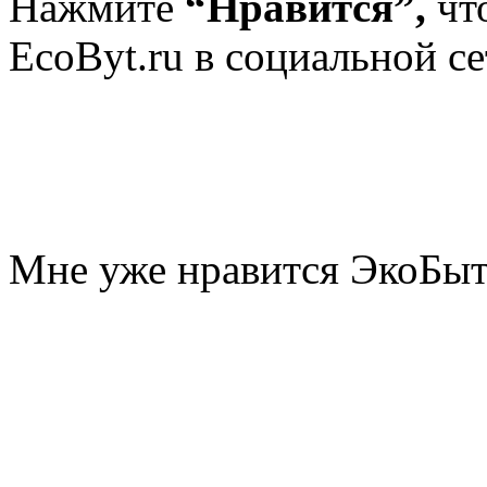
Нажмите
“Нравится”,
чт
EcoByt.ru в социальной се
Мне уже нравится ЭкоБы