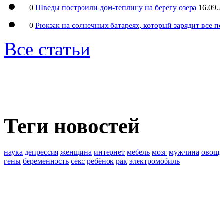
0
Шведы построили дом-теплицу на берегу озера
16.09.
0
Рюкзак на солнечных батареях, который зарядит все 
Все статьи
Теги новостей
наука
депрессия
женщина
интернет
мебель
мозг
мужчина
овощ
гены
беременность
секс
ребёнок
рак
электромобиль