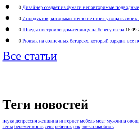
0
Дизайнер создаёт из бумаги неповторимые подводны
0
7 продуктов, которыми точно не стоит угощать свои
0
Шведы построили дом-теплицу на берегу озера
16.09.
0
Рюкзак на солнечных батареях, который зарядит все 
Все статьи
Теги новостей
наука
депрессия
женщина
интернет
мебель
мозг
мужчина
овощ
гены
беременность
секс
ребёнок
рак
электромобиль