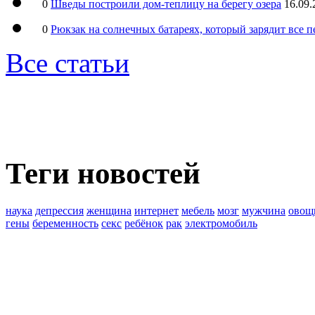
0
Шведы построили дом-теплицу на берегу озера
16.09.
0
Рюкзак на солнечных батареях, который зарядит все 
Все статьи
Теги новостей
наука
депрессия
женщина
интернет
мебель
мозг
мужчина
овощ
гены
беременность
секс
ребёнок
рак
электромобиль