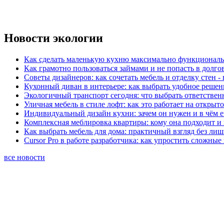
Новости экологии
Как сделать маленькую кухню максимально функциональ
Как грамотно пользоваться займами и не попасть в долг
Советы дизайнеров: как сочетать мебель и отделку стен -
Кухонный диван в интерьере: как выбрать удобное решен
Экологичный транспорт сегодня: что выбрать ответствен
Уличная мебель в стиле лофт: как это работает на открыт
Индивидуальный дизайн кухни: зачем он нужен и в чём 
Комплексная меблировка квартиры: кому она подходит и 
Как выбрать мебель для дома: практичный взгляд без ли
Cursor Pro в работе разработчика: как упростить сложные
все новости