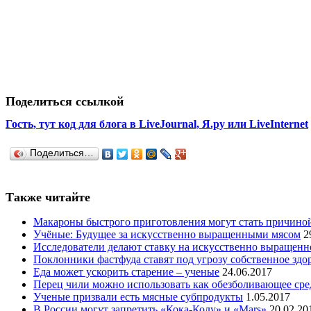
Поделиться ссылкой
Гость, тут код для блога в LiveJournal, Я.ру или LiveInternet
Поделиться…
Также читайте
Макароны быстрого приготовления могут стать причино
Учёные: Будущее за искусственно выращенными мясом
2
Исследователи делают ставку на искусственно выращенн
Поклонники фастфуда ставят под угрозу собственное здо
Еда может ускорить старение – ученые
24.06.2017
Перец чили можно использовать как обезболивающее сре
Ученые призвали есть мясные субпродукты
1.05.2017
В России могут запретить «Кока-Колу» и «Mars»
20.02.20