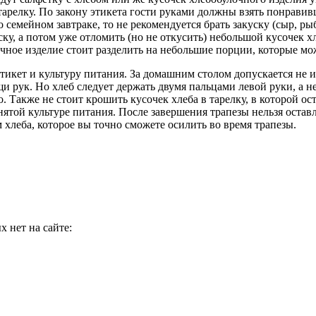
арелку. По закону этикета гости руками должны взять понравив
 семейном завтраке, то не рекомендуется брать закуску (сыр, рыб
ку, а потом уже отломить (но не откусить) небольшой кусочек хл
очное изделие стоит разделить на небольшие порции, которые м
этикет и культуру питания. За домашним столом допускается не
рук. Но хлеб следует держать двумя пальцами левой руки, а не 
о. Также не стоит крошить кусочек хлеба в тарелку, в которой ос
нятой культуре питания. После завершения трапезы нельзя остав
м хлеба, которое вы точно сможете осилить во время трапезы.
 нет на сайте: