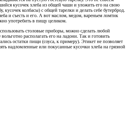
шийся кусочек хлеба из общей чаши и уложить его на свою
у, кусочек колбасы) с общей тарелки и делать себе бутерброд.
еба и съесть и его. А вот маслом, медом, вареньем ломтик
ожно употребить в пищу целиком.
 использовать столовые приборы, можно сделать любой
вольготно располагать его на ладони. Так и готовить
тались остатки пищи (соуса, к примеру). Этикет не позволяет
лять надломленные или покусанные кусочки хлеба на грязной