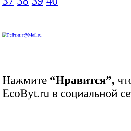
37
38
39
40
Нажмите
“Нравится”,
чт
EcoByt.ru в социальной се