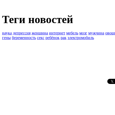
Теги новостей
наука
депрессия
женщина
интернет
мебель
мозг
мужчина
овощ
гены
беременность
секс
ребёнок
рак
электромобиль