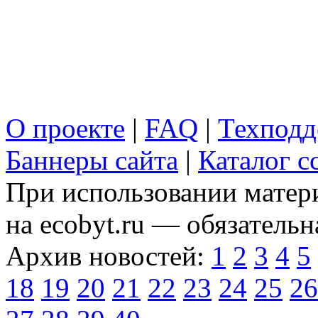
О проекте
|
FAQ
|
Техподд
Баннеры сайта
|
Каталог с
При использовании матери
на ecobyt.ru — обязательн
Архив новостей:
1
2
3
4
5
18
19
20
21
22
23
24
25
26