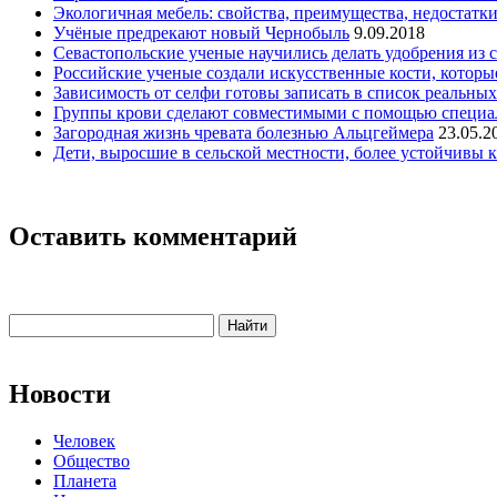
Экологичная мебель: свойства, преимущества, недостатк
Учёные предрекают новый Чернобыль
9.09.2018
Севастопольские ученые научились делать удобрения из 
Российские ученые создали искусственные кости, котор
Зависимость от селфи готовы записать в список реальны
Группы крови сделают совместимыми с помощью специа
Загородная жизнь чревата болезнью Альцгеймера
23.05.2
Дети, выросшие в сельской местности, более устойчивы к
Оставить комментарий
Новости
Человек
Общество
Планета