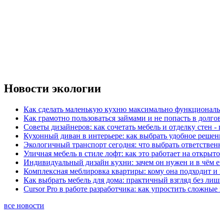
Новости экологии
Как сделать маленькую кухню максимально функциональ
Как грамотно пользоваться займами и не попасть в долг
Советы дизайнеров: как сочетать мебель и отделку стен -
Кухонный диван в интерьере: как выбрать удобное решен
Экологичный транспорт сегодня: что выбрать ответствен
Уличная мебель в стиле лофт: как это работает на открыт
Индивидуальный дизайн кухни: зачем он нужен и в чём 
Комплексная меблировка квартиры: кому она подходит и 
Как выбрать мебель для дома: практичный взгляд без ли
Cursor Pro в работе разработчика: как упростить сложные
все новости