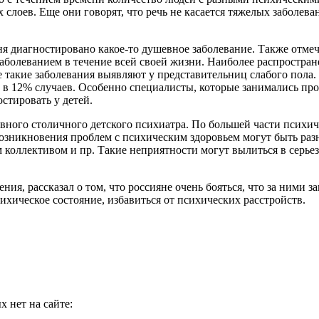
х слоев. Еще они говорят, что речь не касается тяжелых заболе
я диагностировано какое-то душевное заболевание. Также отмеч
 заболеванием в течение всей своей жизни. Наиболее распростр
ще такие заболевания выявляют у представительниц слабого пол
го в 12% случаев. Особенно специалисты, которые занимались пр
стировать у детей.
ного столичного детского психиатра. По большей части психиче
ой возникновения проблем с психическим здоровьем могут быть р
м коллективом и пр. Такие неприятности могут вылиться в серье
ия, рассказал о том, что россияне очень бояться, что за ними з
хическое состояние, избавиться от психических расстройств.
 нет на сайте: