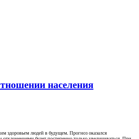
отношении населения
ким здоровьем людей в будущем. Прогноз оказался
и отклонениями будет постепенно только увеличиваться. При