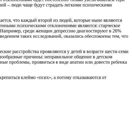
ваний – люди чаще будут страдать легкими психическими
ается, что каждый второй из людей, которые ныне являются
аненными психическими отклонениями являются: старческое
а. Например, среди женщин депрессию диагностируют в 26%
оведением таких исследований, оказались обеспокоены тем, что
ские расстройства проявляются у детей в возрасте шести-семи
азнообразные причины: неправильное общение в детском
зные проблемы, проявиться в виде апатии или довести ребенка
акрепиться клеймо «псих», а потому отказываются от