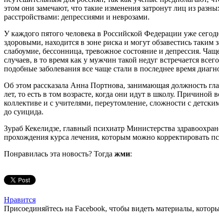
этом они замечают, что такие изменения затронут лиц из разны
расстройствами: депрессиями и неврозами.
У каждого пятого человека в Российской Федерации уже сегодн
здоровыми, находится в зоне риска и могут обзавестись таким
слабоумие, бессонница, тревожное состояние и депрессия. Ча
случаев, в то время как у мужчин такой недуг встречается все
подобные заболевания все чаще стали в последнее время диагно
Об этом рассказала Анна Портнова, занимающая должность глав
лет, то есть в том возрасте, когда они идут в школу. Причин
коллективе и с учителями, переутомление, сложности с детски
до суицида.
Зураб Кекелидзе, главный психиатр Министерства здравоохранен
прохождения курса лечения, которым можно корректировать пси
Понравилась эта новость? Тогда
жми
:
Нравится
Присоединяйтесь на Facebook, чтобы видеть материалы, которых