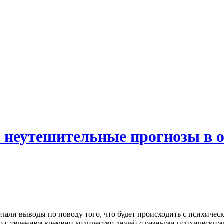
 неутешительные прогнозы в 
лали выводы по поводу того, что будет происходить с психичес
то с течением времени количество людей с разными психическим