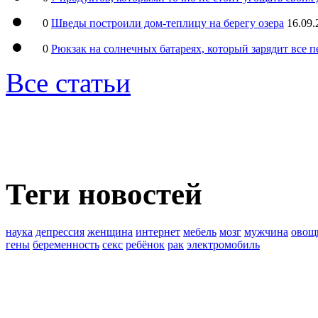
0
Шведы построили дом-теплицу на берегу озера
16.09.
0
Рюкзак на солнечных батареях, который зарядит все 
Все статьи
Теги новостей
наука
депрессия
женщина
интернет
мебель
мозг
мужчина
овощ
гены
беременность
секс
ребёнок
рак
электромобиль