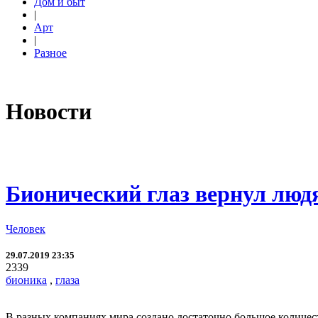
Дом и быт
|
Арт
|
Разное
Новости
Бионический глаз вернул люд
Человек
29.07.2019 23:35
2339
бионика
,
глаза
В разных компаниях мира создано достаточно большое количес