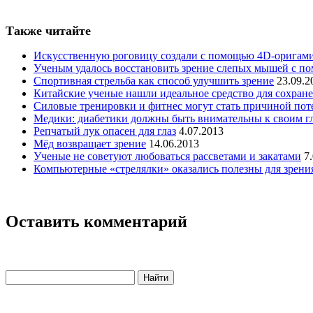
Также читайте
Искусственную роговицу создали с помощью 4D-оригам
Ученым удалось восстановить зрение слепых мышей с п
Спортивная стрельба как способ улучшить зрение
23.09.2
Китайские ученые нашли идеальное средство для сохране
Силовые тренировки и фитнес могут стать причиной пот
Медики: диабетики должны быть внимательны к своим г
Репчатый лук опасен для глаз
4.07.2013
Мёд возвращает зрение
14.06.2013
Ученые не советуют любоваться рассветами и закатами
7
Компьютерные «стрелялки» оказались полезны для зрен
Оставить комментарий