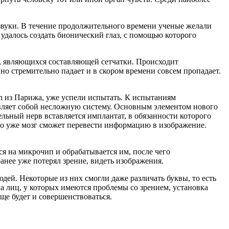
звуки. В течение продолжительного времени ученые желали
 удалось создать бионический глаз, с помощью которого
, являющихся составляющей сетчатки. Происходит
но стремительно падает и в скором времени совсем пропадает.
on из Парижа, уже успели испытать. К испытаниям
авляет собой несложную систему. Основным элементом нового
ельный нерв вставляется имплантат, в обязанности которого
его уже мозг сможет перевести информацию в изображение.
ся на микрочип и обрабатывается им, после чего
анее уже потерял зрение, видеть изображения.
дей. Некоторые из них смогли даже различать буквы, то есть
а лиц, у которых имеются проблемы со зрением, установка
еще будет и совершенствоваться.