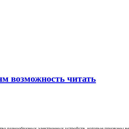
ям возможность читать
тво разнообразных электронных устройств, которые призваны ве