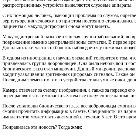
распространенных устройств выделяются слуховые аппараты.
С их помощью человек, имеющий проблемы со слухом, обретает
вернуть зрения человеку, но при этом постоянно сталкивались
пациенты с макулодистрофией снова могут видеть.
Макулодистрофией называется целая группа заболеваний, во 
повреждение именно центральной зоны сетчатки. В первое врем
Довольно-таки часто эта болезнь наблюдается у пожилых людей
В одном из иностранных научных изданий говорится о том, чт
привлекалась группа добровольцев. Она была небольшой и сос
бионического глаза стал микрочип. Данный микрочип располага
входит улавливания зрительных цифровых сигналов. Также он о
Последним элементом этого устройства стали умные очки, до
Камера отвечает за съемку изображения, а также за перевод ег
переправляется на имплантат. Затем все полученные данные пер
После установки бионического глаза все добровольцы смогли р
смогли прочитать информацию в газете. Специалисты из париж
имплантатов может стать доступной в течение 5 лет. В это врем
Понравилась эта новость? Тогда
жми
: