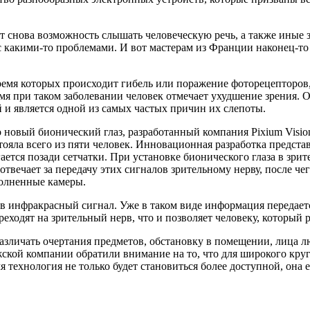
 снова возможность слышать человеческую речь, а также иные 
 с какими-то проблемами. И вот мастерам из Франции наконец-то
время которых происходит гибель или поражение фоторецепторов
я при таком заболевании человек отмечает ухудшение зрения. О
 и является одной из самых частых причин их слепоты.
о новый бионический глаз, разработанный компания Pixium Visi
тояла всего из пяти человек. Инновационная разработка предст
ется позади сетчатки. При установке бионического глаза в зрит
твечает за передачу этих сигналов зрительному нерву, после ч
полненные камеры.
о в инфракрасный сигнал. Уже в таком виде информация передает
еходят на зрительный нерв, что и позволяет человеку, который р
азличать очертания предметов, обстановку в помещении, лица лю
ской компании обратили внимание на то, что для широкого круг
я технология не только будет становиться более доступной, она 