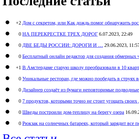
Последние статьи
+2
Дом с секретом, или Как дождь помог обнаружить ро
0
НА ПЕРЕКРЕСТКЕ ТРЕХ ДОРОГ
6.07.2023, 22:49
0
ДВЕ БЕДЫ РОССИИ: ДОРОГИ И …
29.06.2023, 11:5
0
Бесплатный онлайн редактор для создания обмерных 
+1
В Амстердаме старую школу преобразовали в 10 кварт
0
Уникальные ресторан, где можно пообедать в струях 
0
Дизайнер создаёт из бумаги неповторимые подводны
0
7 продуктов, которыми точно не стоит угощать свои
0
Шведы построили дом-теплицу на берегу озера
16.09.
0
Рюкзак на солнечных батареях, который зарядит все 
Все статьи