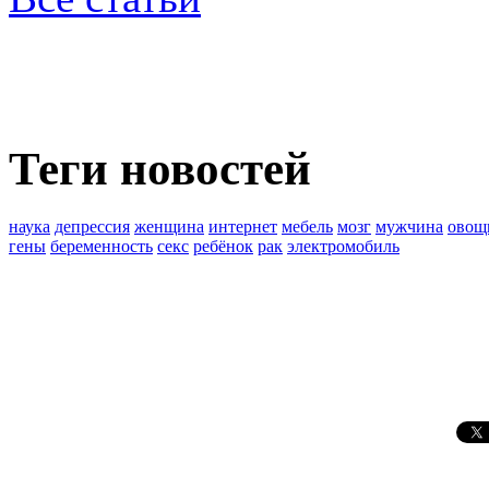
Теги новостей
наука
депрессия
женщина
интернет
мебель
мозг
мужчина
овощ
гены
беременность
секс
ребёнок
рак
электромобиль