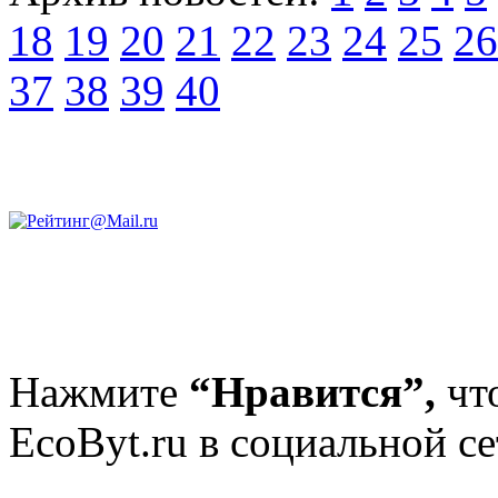
18
19
20
21
22
23
24
25
26
37
38
39
40
Нажмите
“Нравится”,
чт
EcoByt.ru в социальной се