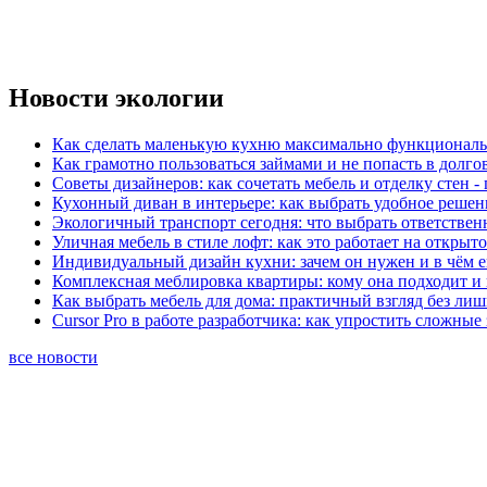
Новости экологии
Как сделать маленькую кухню максимально функциональ
Как грамотно пользоваться займами и не попасть в долг
Советы дизайнеров: как сочетать мебель и отделку стен -
Кухонный диван в интерьере: как выбрать удобное решен
Экологичный транспорт сегодня: что выбрать ответствен
Уличная мебель в стиле лофт: как это работает на открыт
Индивидуальный дизайн кухни: зачем он нужен и в чём 
Комплексная меблировка квартиры: кому она подходит и 
Как выбрать мебель для дома: практичный взгляд без ли
Cursor Pro в работе разработчика: как упростить сложные
все новости