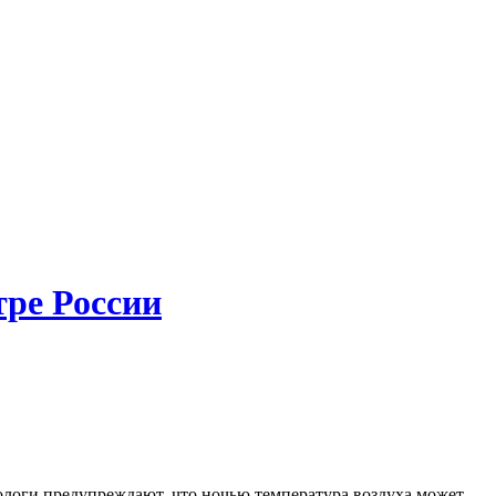
тре России
рологи предупреждают, что ночью температура воздуха может