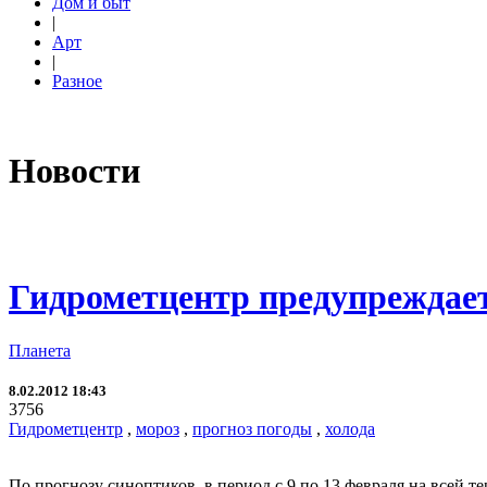
Дом и быт
|
Арт
|
Разное
Новости
Гидрометцентр предупреждает
Планета
8.02.2012 18:43
3756
Гидрометцентр
,
мороз
,
прогноз погоды
,
холода
По прогнозу синоптиков, в период с 9 по 13 февраля на всей