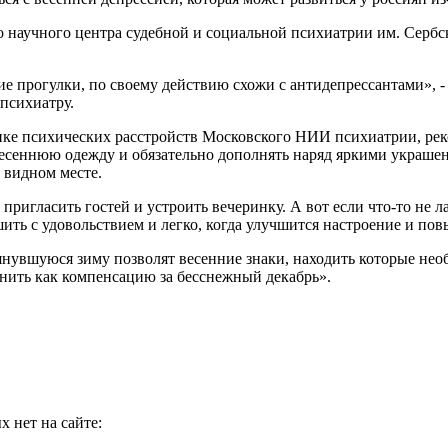
 научного центра судебной и социальной психиатрии им. Сербс
ие прогулки, по своему действию схожи с антидепрессантами», 
 психиатру.
ике психических расстройств Московского НИИ психиатрии, рек
есеннюю одежду и обязательно дополнять наряд яркими украшен
 видном месте.
ригласить гостей и устроить вечеринку. А вот если что-то не ла
ть с удовольствием и легко, когда улучшится настроение и пов
янувшуюся зиму позволят весенние знаки, находить которые нео
енить как компенсацию за бесснежный декабрь».
 нет на сайте: