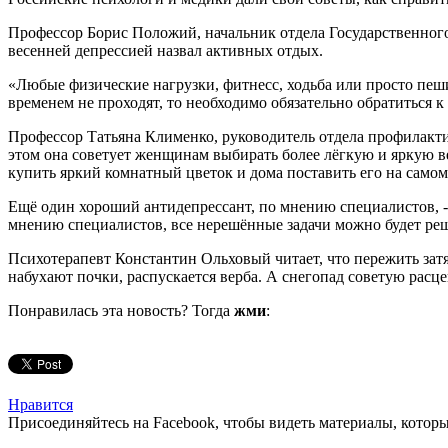
Профессор Борис Положий, начальник отдела Государственного
весенней депрессией назвал активных отдых.
«Любые физические нагрузки, фитнесс, ходьба или просто пеш
временем не проходят, то необходимо обязательно обратиться к
Профессор Татьяна Клименко, руководитель отдела профилакт
этом она советует женщинам выбирать более лёгкую и яркую в
купить яркий комнатный цветок и дома поставить его на самом
Ещё один хороший антидепрессант, по мнению специалистов, - п
мнению специалистов, все нерешённые задачи можно будет реши
Психотерапевт Константин Ольховый читает, что пережить зат
набухают почки, распускается верба. А снегопад советую расц
Понравилась эта новость? Тогда
жми
:
Нравится
Присоединяйтесь на Facebook, чтобы видеть материалы, которых