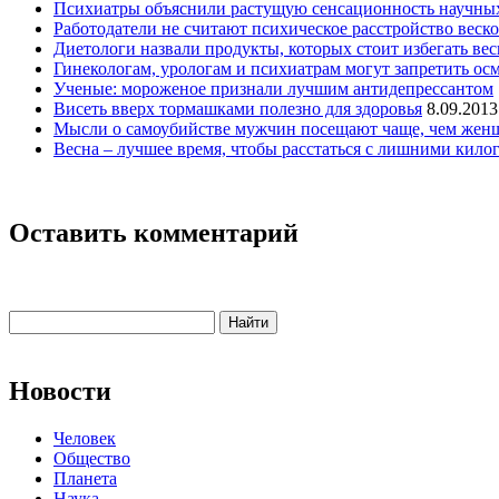
Психиатры объяснили растущую сенсационность научны
Работодатели не считают психическое расстройство веск
Диетологи назвали продукты, которых стоит избегать ве
Гинекологам, урологам и психиатрам могут запретить ос
Ученые: мороженое признали лучшим антидепрессантом
Висеть вверх тормашками полезно для здоровья
8.09.2013
Мысли о самоубийстве мужчин посещают чаще, чем жен
Весна – лучшее время, чтобы расстаться с лишними кил
Оставить комментарий
Новости
Человек
Общество
Планета
Наука