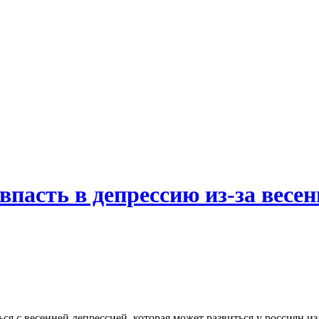
впасть в депрессию из-за весе
ся с весенней депрессией, которая может развиться у россиян из