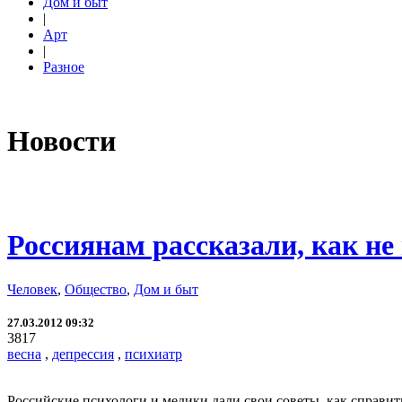
Дом и быт
|
Арт
|
Разное
Новости
Россиянам рассказали, как не 
Человек
,
Общество
,
Дом и быт
27.03.2012 09:32
3817
весна
,
депрессия
,
психиатр
Российские психологи и медики дали свои советы, как справить