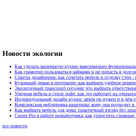
Новости экологии
Как сделать маленькую кухню максимально функциональ
Как грамотно пользоваться займами и не попасть в долг
Советы дизайнеров: как сочетать мебель и отделку стен -
Кухонный диван в интерьере: как выбрать удобное решен
Экологичный транспорт сегодня: что выбрать ответствен
Уличная мебель в стиле лофт: как это работает на открыт
Индивидуальный дизайн кухни: зачем он нужен и в чём 
Комплексная меблировка квартиры: кому она подходит и 
Как выбрать мебель для дома: практичный взгляд без ли
Cursor Pro в работе разработчика: как упростить сложные
все новости