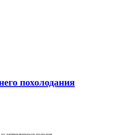
ннего похолодания
-за затянувшихся холодов.