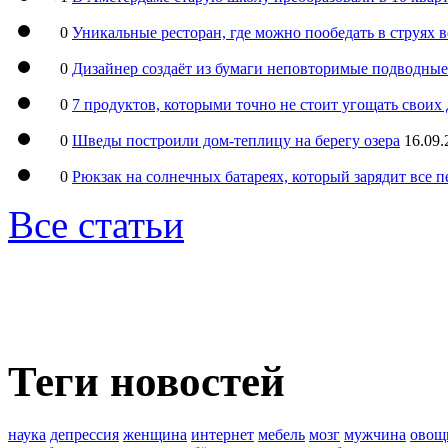
0
Уникальные ресторан, где можно пообедать в струях 
0
Дизайнер создаёт из бумаги неповторимые подводны
0
7 продуктов, которыми точно не стоит угощать свои
0
Шведы построили дом-теплицу на берегу озера
16.09.
0
Рюкзак на солнечных батареях, который зарядит все 
Все статьи
Теги новостей
наука
депрессия
женщина
интернет
мебель
мозг
мужчина
овощ