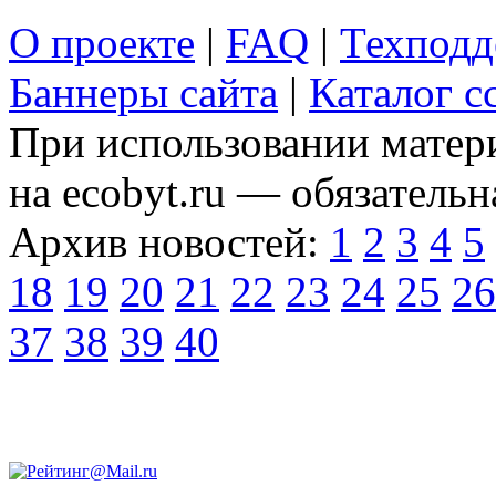
О проекте
|
FAQ
|
Техподд
Баннеры сайта
|
Каталог с
При использовании матери
на ecobyt.ru — обязательн
Архив новостей:
1
2
3
4
5
18
19
20
21
22
23
24
25
26
37
38
39
40