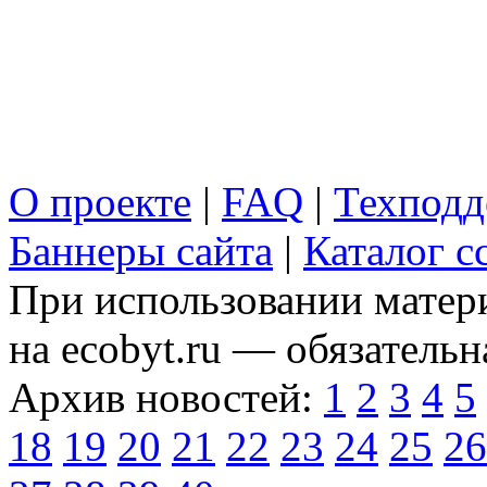
О проекте
|
FAQ
|
Техподд
Баннеры сайта
|
Каталог с
При использовании матери
на ecobyt.ru — обязательн
Архив новостей:
1
2
3
4
5
18
19
20
21
22
23
24
25
26