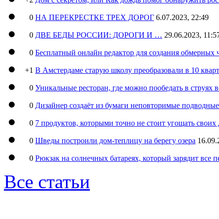
0
НА ПЕРЕКРЕСТКЕ ТРЕХ ДОРОГ
6.07.2023, 22:49
0
ДВЕ БЕДЫ РОССИИ: ДОРОГИ И …
29.06.2023, 11:5
0
Бесплатный онлайн редактор для создания обмерных 
+1
В Амстердаме старую школу преобразовали в 10 кварт
0
Уникальные ресторан, где можно пообедать в струях 
0
Дизайнер создаёт из бумаги неповторимые подводны
0
7 продуктов, которыми точно не стоит угощать свои
0
Шведы построили дом-теплицу на берегу озера
16.09.
0
Рюкзак на солнечных батареях, который зарядит все 
Все статьи