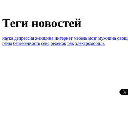
Теги новостей
наука
депрессия
женщина
интернет
мебель
мозг
мужчина
овощ
гены
беременность
секс
ребёнок
рак
электромобиль