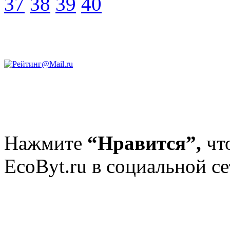
37
38
39
40
Нажмите
“Нравится”,
чт
EcoByt.ru в социальной се