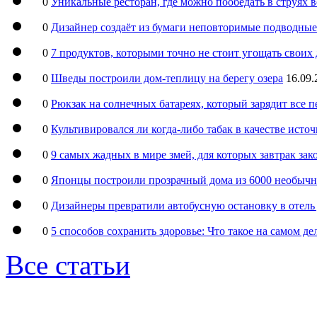
0
Уникальные ресторан, где можно пообедать в струях 
0
Дизайнер создаёт из бумаги неповторимые подводны
0
7 продуктов, которыми точно не стоит угощать свои
0
Шведы построили дом-теплицу на берегу озера
16.09.
0
Рюкзак на солнечных батареях, который зарядит все 
0
Культивировался ли когда-либо табак в качестве ист
0
9 самых жадных в мире змей, для которых завтрак за
0
Японцы построили прозрачный дома из 6000 необыч
0
Дизайнеры превратили автобусную остановку в отель
0
5 способов сохранить здоровье: Что такое на самом д
Все статьи